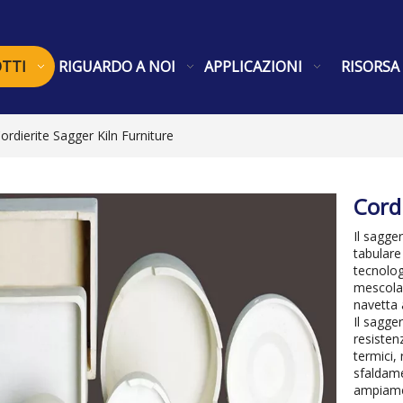
TTI
RIGUARDO A NOI
APPLICAZIONI
RISORSA
ordierite Sagger Kiln Furniture
Cord
Il sagge
tabulare
tecnolog
mescola
navetta 
Il sagge
resisten
termici, 
sfaldame
ampiamen