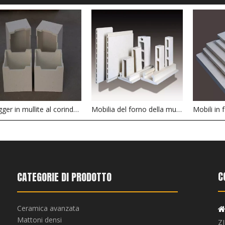
Sagger in mullite al corindone per mobili in forno per materiali magnetici in polvere di ceramica
Mobilia del forno della mullite della cordierite per la struttura e il sistema del tetto
C
CATEGORIE DI PRODOTTO
Ceramica avanzata
Mattoni densi
Z