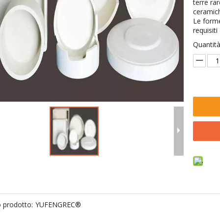
terre rar
ceramic
Le forme
requisiti 
Quantità
 prodotto:
YUFENGREC®