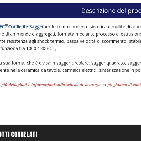
Descrizione del pro
®
EC
Cordierite Sagger
prodotto da cordierite sintetica e mullite di allu
ne di ammende e aggregati, formata mediante processo di estrusione
nte resistenza agli shock termici, bassa velocità di scorrimento, stabil
 funziona tra 1000-1300ºC ，
 sua forma, che è divisa in sagger circolare, sagger quadrato, sagger d
ente nella ceramica da tavola, cermaics elettrici, sinterizzazione in po
i più dettagliati e informazioni sulla scheda di sicurezza, vi preghiamo di c
OTTI CORRELATI