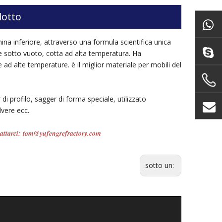
dotto
mina inferiore, attraverso una formula scientifica unica
 sotto vuoto, cotta ad alta temperatura. Ha
e ad alte temperature. è il miglior materiale per mobili del
i profilo, sagger di forma speciale, utilizzato
lvere ecc.
ontattarci: tom@yufengrefractory.com
TE
sotto un: