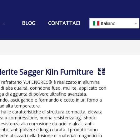
BLOG
CONTATTACI
Italiano
ierite Sagger Kiln Furniture
r refrattario YUFENGREC® è realizzato in allumina
 di alta qualità, corindone fuso, mullite, applicato con
ia di aggiunta di polvere ultrafine avanzata.
ndo, asciugando e formando e cotto in un forno a
ad alta temperatura.
r ha le caratteristiche di struttura compatta, elevata
za a compressione, buona resistenza agli shock
resistenza alla corrosione da acidi e alcali, anti-
nto, anti-polvere e lunga durata. I prodotti sono
te utilizzati nella fusione di materiali magnetici in