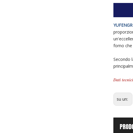
YUFENGR
proporzio
un'eccelle
forno che
Secondo la
principalm
Dati tecnic
su un:
PROD