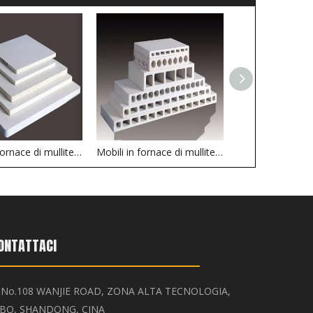
Mobili in fornace di mullite di cordierite di Batts semplici
Mobili in fornace di mullite di cordierite di pipistrelli estrusi
ONTATTACI
No.108 WANJIE ROAD, ZONA ALTA TECNOLOGIA,

IBO, SHANDONG, CINA