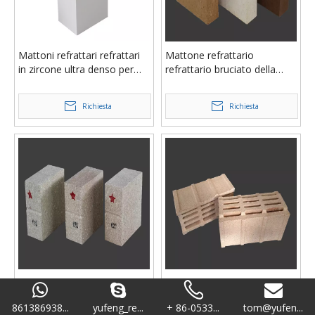
Mattoni refrattari refrattari
Mattone refrattario
in zircone ultra denso per
refrattario bruciato della
forni in vetro senza alcali
magnesia
Richiesta
Richiesta
Zona refrattaria refrattaria
Mattone refrattario del
antincendio e antincendio
controllore refrattario per
861386938...
yufeng_re...
+ 86-0533...
tom@yufen...
del forno rotante
rigeneratore del forno da