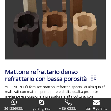
Mattone refrattario denso
refrattario con bassa porosità
YUFENGREC® fornisce mattoni refrattari speciali di alta qualità
realizzati con materie prime pure e di alta qualità prodotte
mediante essiccazione a pressatura e alta cottura, con
porosità inferiore, elevata resistenza allo schiacciamento.
Classificazione: ASTM C-27
861386938...
yufeng_re...
+ 86-0533...
tom@yufen...